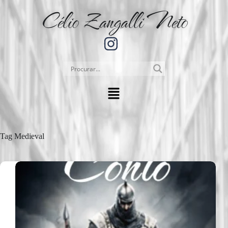
Célio Zangalli Neto
Tag
Medieval