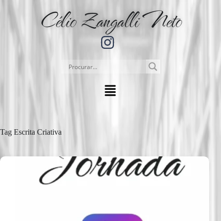
Célio Zangalli Neto
Tag
Escrita Criativa